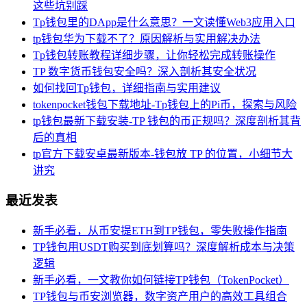
这些坑别踩
Tp钱包里的DApp是什么意思？一文读懂Web3应用入口
tp钱包华为下载不了？原因解析与实用解决办法
Tp钱包转账教程详细步骤，让你轻松完成转账操作
TP 数字货币钱包安全吗？深入剖析其安全状况
如何找回Tp钱包，详细指南与实用建议
tokenpocket钱包下载地址-Tp钱包上的Pi币，探索与风险
tp钱包最新下载安装-TP 钱包的币正规吗？深度剖析其背
后的真相
tp官方下载安卓最新版本-钱包放 TP 的位置，小细节大
讲究
最近发表
新手必看，从币安提ETH到TP钱包，零失败操作指南
TP钱包用USDT购买到底划算吗？深度解析成本与决策
逻辑
新手必看，一文教你如何链接TP钱包（TokenPocket）
TP钱包与币安浏览器，数字资产用户的高效工具组合