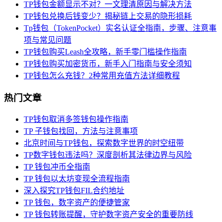
TP钱包金额显示不对？一文理清原因与解决方法
TP钱包兑换后钱变少？揭秘链上交易的隐形损耗
Tp钱包（TokenPocket）实名认证全指南，步骤、注意事
项与常见问题
TP钱包购买Leash全攻略，新手零门槛操作指南
TP钱包购买加密货币，新手入门指南与安全须知
TP钱包怎么充钱？2种常用充值方法详细教程
热门文章
TP钱包取消多签钱包操作指南
TP 子钱包找回，方法与注意事项
北京时间与TP钱包，探索数字世界的时空纽带
TP数字钱包违法吗？深度剖析其法律边界与风险
TP 钱包冲币全指南
TP 钱包以太坊变现全流程指南
深入探究TP钱包FIL合约地址
TP 钱包，数字资产的便捷管家
TP 钱包转账提醒，守护数字资产安全的重要防线