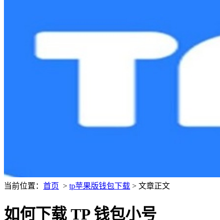
当前位置：
首页
>
tp苹果版钱包下载
> 文章正文
如何下载 TP 钱包小号