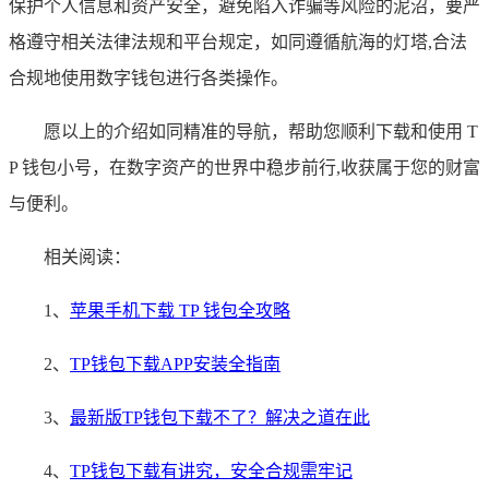
保护个人信息和资产安全，避免陷入诈骗等风险的泥沼，要严
格遵守相关法律法规和平台规定，如同遵循航海的灯塔,合法
合规地使用数字钱包进行各类操作。
愿以上的介绍如同精准的导航，帮助您顺利下载和使用 T
P 钱包小号，在数字资产的世界中稳步前行,收获属于您的财富
与便利。
相关阅读：
1、
苹果手机下载 TP 钱包全攻略
2、
TP钱包下载APP安装全指南
3、
最新版TP钱包下载不了？解决之道在此
4、
TP钱包下载有讲究，安全合规需牢记