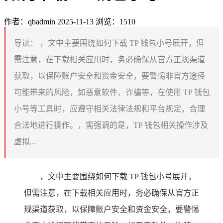
作者：qbadmin
2025-11-13
浏览：1510
导读：
，文中主要围绕如何下载 TP 钱包小号展开，但
需注意，在下载相关应用时，务必确保从官方正规渠道
获取，以保障账户安全和资金安全，要警惕非官方途径
可能带来的风险，如恶意软件、诈骗等，在使用 TP 钱包
小号等工具时，应遵守相关法律法规和平台规定，合理
合法地进行操作。，需强调的是，TP 钱包相关操作涉及
虚拟...
，文中主要围绕如何下载 TP 钱包小号展开，
但需注意，在下载相关应用时，务必确保从官方正
规渠道获取，以保障账户安全和资金安全，要警惕