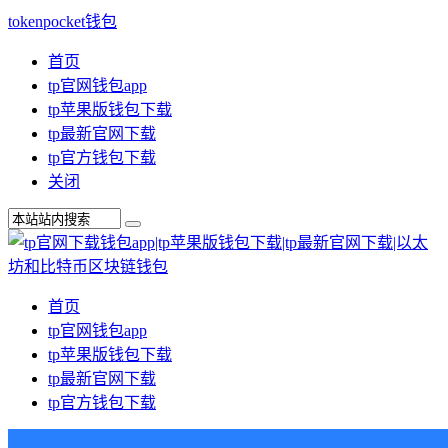
tokenpocket钱包
首页
tp官网钱包app
tp苹果版钱包下载
tp最新官网下载
tp官方钱包下载
关闭
首页
tp官网钱包app
tp苹果版钱包下载
tp最新官网下载
tp官方钱包下载