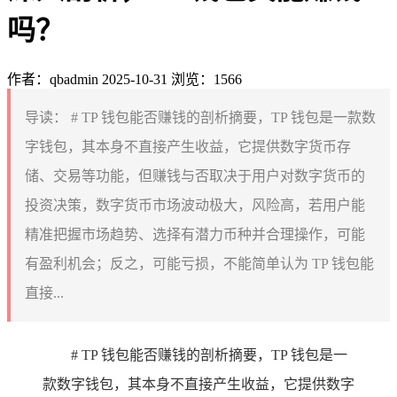
吗？
作者：qbadmin
2025-10-31
浏览：1566
导读：
# TP 钱包能否赚钱的剖析摘要，TP 钱包是一款数
字钱包，其本身不直接产生收益，它提供数字货币存
储、交易等功能，但赚钱与否取决于用户对数字货币的
投资决策，数字货币市场波动极大，风险高，若用户能
精准把握市场趋势、选择有潜力币种并合理操作，可能
有盈利机会；反之，可能亏损，不能简单认为 TP 钱包能
直接...
# TP 钱包能否赚钱的剖析摘要，TP 钱包是一
款数字钱包，其本身不直接产生收益，它提供数字